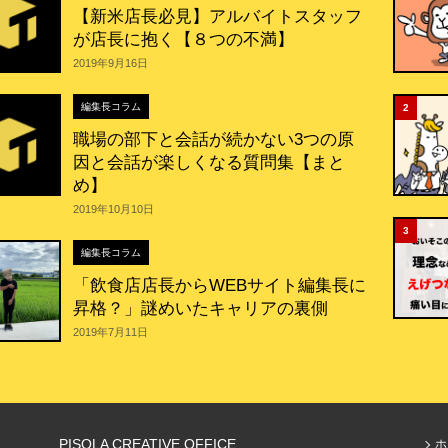
【新米店長必見】アルバイトスタッフ
が店長に抱く【８つの不満】
2019年9月16日
編集長コラム
2
職場の部下と会話が続かない3つの原
因と会話が楽しくなる質問集【まと
め】
2019年10月10日
3
編集長コラム
「飲食店店長からWEBサイト編集長に
昇格？」謎めいたキャリアの裏側
2019年7月11日
PISOLA CREATIVE OFFICE
ホ