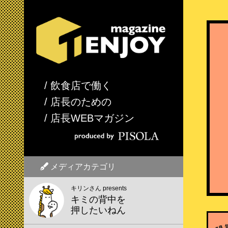
/ 飲食店で働く
/ 店長のための
/ 店長WEBマガジン
メディアカテゴリ
キリンさん presents
キミの背中を
押したいねん