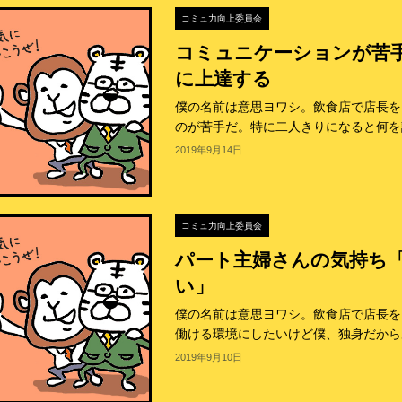
コミュ力向上委員会
コミュニケーションが苦
に上達する
僕の名前は意思ヨワシ。飲食店で店長を
のが苦手だ。特に二人きりになると何を話
2019年9月14日
コミュ力向上委員会
パート主婦さんの気持ち
い」
僕の名前は意思ヨワシ。飲食店で店長を
働ける環境にしたいけど僕、独身だからあ
2019年9月10日