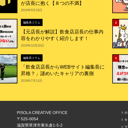
が店長に抱く【８つの不満】
2019年9月16日
編集長コラム
2
【元店長が解説】飲食店店長の仕事内
容をわかりやすく紹介します！
2019年10月20日
編集長コラム
3
「飲食店店長からWEBサイト編集長に
昇格？」謎めいたキャリアの裏側
2019年7月11日
PISOLA CREATIVE OFFICE
ホ
〒525-0054
キ
滋賀県草津市東矢倉1‐5‐2
マ