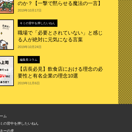
のか？【一撃で黙らせる魔法の一言】
2019年10月17日
キミの背中を押したいねん
職場で「必要とされていない」と感じ
る人が絶対に元気になる言葉
2019年10月24日
編集長コラム
【店長必見】飲食店における理念の必
要性と有名企業の理念10選
2019年11月6日
ーム
ミの背中を押したいねん
ネーの虎