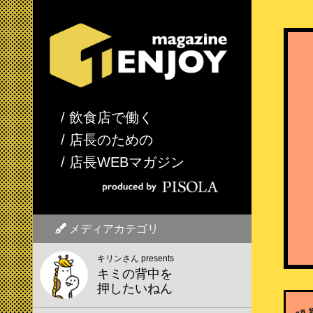
/ 飲食店で働く
/ 店長のための
/ 店長WEBマガジン
メディアカテゴリ
キリンさん presents
キミの背中を
押したいねん