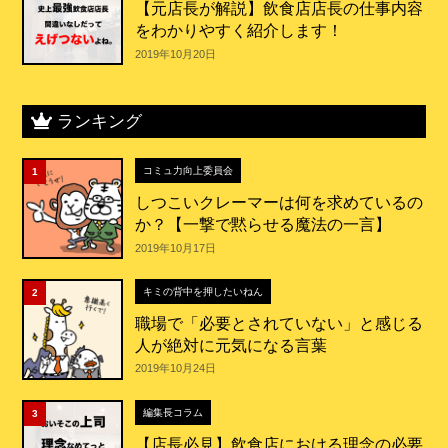
【元店長が解説】飲食店店長の仕事内容
をわかりやすく紹介します！
2019年10月20日
ランキング
コミュ力向上委員会
1
しつこいクレーマーは何を求めているの
か？【一撃で黙らせる魔法の一言】
2019年10月17日
キミの背中を押したいねん
2
職場で「必要とされていない」と感じる
人が絶対に元気になる言葉
2019年10月24日
編集長コラム
3
【店長必見】飲食店における理念の必要