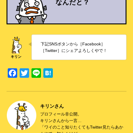
なんだと？
下記SNSボタンから［Facebook］
［Twitter］にシェアよろしくやで！
F
T
Li
H
a
wi
n
at
c
tt
e
e
e
er
n
キリンさん
b
a
プロフィール非公開。
o
キリンさんから一言…
o
「ワイのこと知りたくてもTwitter見たらあか