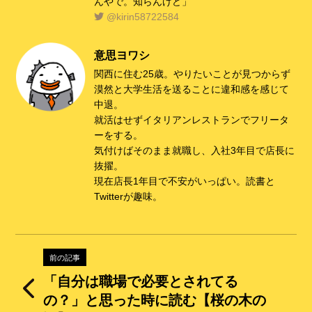
んやで。知らんけど」
k
@kirin58722584
意思ヨワシ
関西に住む25歳。やりたいことが見つからず
漠然と大学生活を送ることに違和感を感じて
中退。
就活はせずイタリアンレストランでフリータ
ーをする。
気付けばそのまま就職し、入社3年目で店長に
抜擢。
現在店長1年目で不安がいっぱい。読書と
Twitterが趣味。
前の記事
「自分は職場で必要とされてる
の？」と思った時に読む【桜の木の