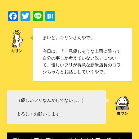
F
T
Li
H
a
wi
n
at
c
tt
e
e
まいど。キリンさんやで。
e
er
n
今日は、「一見優しそうな上司に限って
b
a
自分の事しか考えていない説」につい
o
て、優しいフリが得意な新米店長のヨワ
シちゃんとお話ししていくやで。
o
k
（優しいフリなんかしてないし。）
よろしくお願いします！