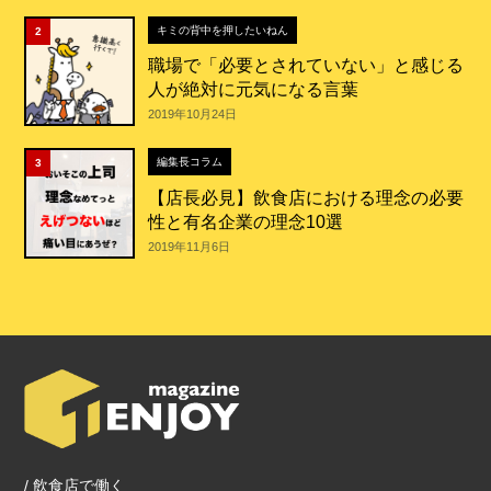
キミの背中を押したいねん
2
職場で「必要とされていない」と感じる
人が絶対に元気になる言葉
2019年10月24日
編集長コラム
3
【店長必見】飲食店における理念の必要
性と有名企業の理念10選
2019年11月6日
/ 飲食店で働く