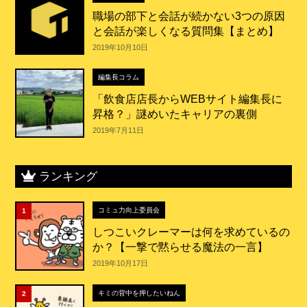
職場の部下と会話が続かない3つの原因
と会話が楽しくなる質問集【まとめ】
2019年10月10日
編集長コラム
「飲食店店長からWEBサイト編集長に
昇格？」謎めいたキャリアの裏側
2019年7月11日
ランキング
コミュ力向上委員会
1
しつこいクレーマーは何を求めているの
か？【一撃で黙らせる魔法の一言】
2019年10月17日
キミの背中を押したいねん
2