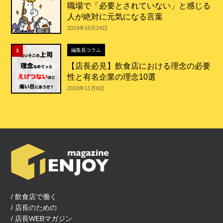
職場で「必要とされていない」と感じる
人が絶対に元気になる言葉
2019年10月24日
編集長コラム
3
【店長必見】飲食店における理念の必要
性と有名企業の理念10選
2019年11月6日
/ 飲食店で働く
/ 店長のための
/ 店長WEBマガジン