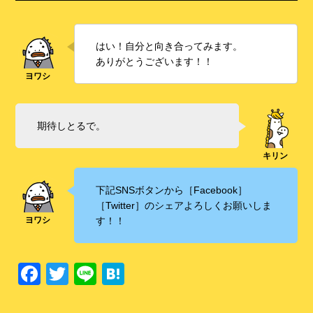
はい！自分と向き合ってみます。
ありがとうございます！！
期待しとるで。
下記SNSボタンから［Facebook］
［Twitter］のシェアよろしくお願いしま
す！！
F
T
Li
H
a
wi
n
at