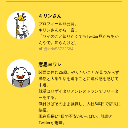
c
tt
e
e
e
er
n
キリンさん
b
a
プロフィール非公開。
o
キリンさんから一言…
o
「ワイのこと知りたくてもTwitter見たらあか
んやで。知らんけど」
k
@kirin58722584
意思ヨワシ
関西に住む25歳。やりたいことが見つからず
漠然と大学生活を送ることに違和感を感じて
中退。
就活はせずイタリアンレストランでフリータ
ーをする。
気付けばそのまま就職し、入社3年目で店長に
抜擢。
現在店長1年目で不安がいっぱい。読書と
Twitterが趣味。