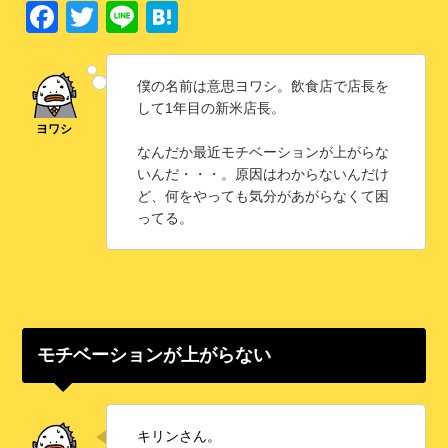
F
T
Li
H
a
wi
n
at
c
tt
e
e
僕の名前は意思ヨワシ。飲食店で店長を
e
er
n
して1年目の新米店長。
b
a
なんだか最近モチベーションが上がらな
o
いんだ・・・。原因はわからないんだけ
ど、何をやっても気分があがらなくて困
o
ってる。
k
モチベーションが上がらない
キリンさん。