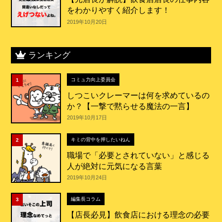
をわかりやすく紹介します！
2019年10月20日
ランキング
コミュ力向上委員会
1
しつこいクレーマーは何を求めているの
か？【一撃で黙らせる魔法の一言】
2019年10月17日
キミの背中を押したいねん
2
職場で「必要とされていない」と感じる
人が絶対に元気になる言葉
2019年10月24日
編集長コラム
3
【店長必見】飲食店における理念の必要